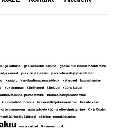
eliga katmine
geellaki eemaldamine
geellakitud küünte hooldamine
sad ja kaared
jala kuju ja suurus
jala kõõluseda ja jalasidemed
as
kaarjalg
kandluu limapauna põletik
kattegeel
kaunistamine
e
kukekannus
käelihased
käeluud
küüne kujud
adi kuivatamine-puhastamine
küüneplaadi parandamine
küünevallide hooldus
küünevallid ja küünenahad
küünte kasv
mortoni neuroom
naturaalsete küünte ettevalmistamine
O- ja X-jalad
maniküüri stiilis küüned
põikikaare madaldumine
aluu
vasarvarbad
Väsimusmurd