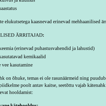
kuivus ja kuumus
aastatus
te elukutsetega kaasnevad erinevad mehhaanilised ärr
LISED ÄRRITAJAD
:
eemia (erinevad puhastusvahendid ja lahustid)
kasutatavad kemikaalid
e vee kasutamine
hk on õhuke, temas ei ole rasunäärmeid ning puudub
piidkelme poolt antav kaitse, seetõttu vajab kätenahk
devat hooldamist:
vane kätehooldus: