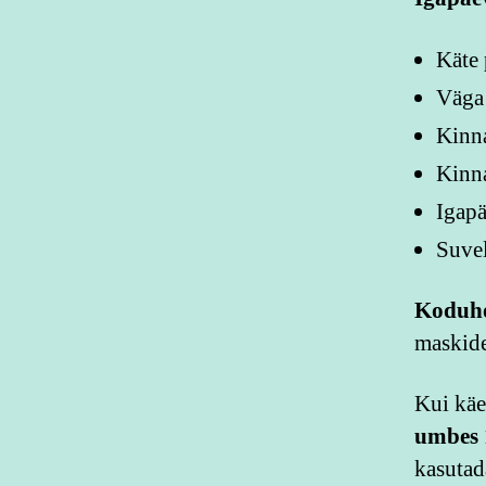
Käte 
Väga 
Kinna
Kinna
Igap
Suvel
Koduho
maskide
Kui käe
umbes 
kasutad