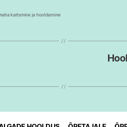
 naha kaitsmine ja hooldamine
Hoo
ALGADE HOOLDUS
ÕPETAJALE
ÕPP