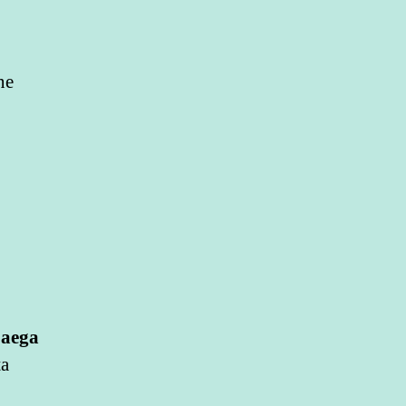
ne
 aega
ta