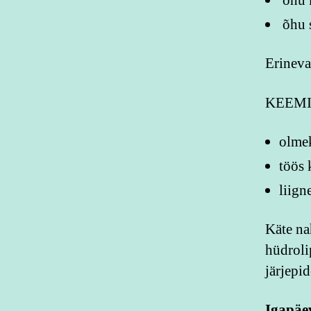
õhu 
õhu s
Erineva
KEEMI
olmek
töös 
liign
Käte na
hüdroli
järjepi
Igapäe