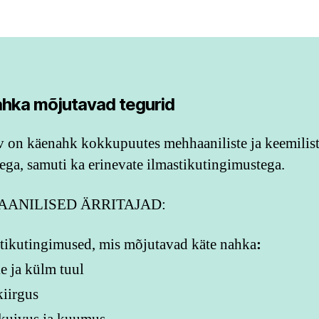
hka mõjutavad tegurid
v on käenahk kokkupuutes mehhaaniliste ja keemilis
atega, samuti ka erinevate ilmastikutingimustega.
ANILISED ÄRRITAJAD:
tikutingimused, mis mõjutavad käte nahka
:
e ja külm tuul
iirgus