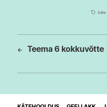
käte
Tags
Teema 6 kokkuvõtte
←
KÄTEHOOLDUS
GEELLAKK
J