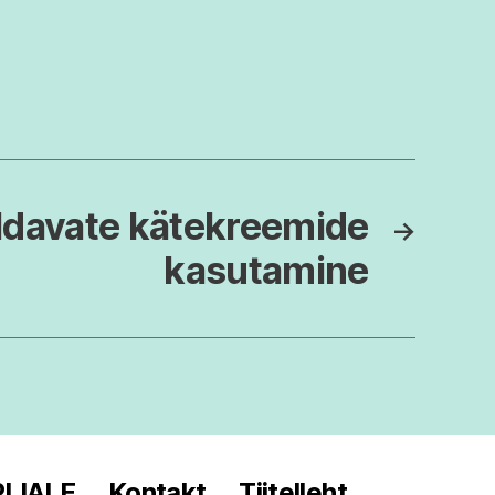
ldavate kätekreemide
→
kasutamine
IJALE
Kontakt
Tiitelleht