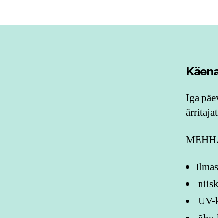
Käena
Iga päe
ärritaj
MEHHA
Ilmas
niisk
UV-k