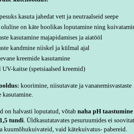
pesuks kasuta jahedat vett ja neutraalseid seepe
oluline on käte hoolikas loputamine ning kuivatami
ste kasutamine majapidamises ja aiatööl
ste kandmine niiskel ja külmal ajal
äevane kreemide kasutamine
 UV-kaitse (spetsiaalsed kreemid)
oldus:
koorimine, niisutavate ja vananemisvastaste
 kasutamine.
d on halvasti loputatud, võtab
naha pH taastumine
1,5 tundi
. Üldkasutatavates pesuruumides ei soovita
a kuumõhukuivateid, vaid kätekuivatus- pabereid.