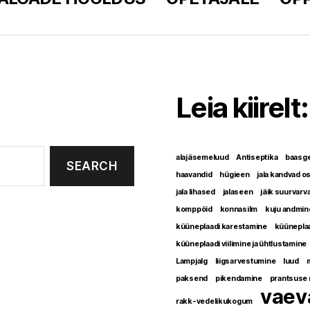
Leia kiirelt:
alajäsemeluud
Antiseptika
baasge
haavandid
hügieen
jala kandvad o
jala lihased
jalaseen
jäik suurvarv
komppöid
konnasilm
kuju andmin
küüneplaadi karestamine
küünepla
küüneplaadi viilimine ja ühtlustamine
Lampjalg
liigsarvestumine
luud
paksend
pikendamine
prantsuse 
vaev
rakk-vedelikukogum