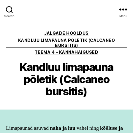
Search
Menu
Categories
JALGADE HOOLDUS
KANDLUU LIMAPAUNA PÕLETIK (CALCANEO
BURSITIS)
TEEMA 4 – KANNAHAIGUSED
Kandluu limapauna
põletik (Calcaneo
bursitis)
Limapaunad asuvad
naha ja luu
vahel ning
kõõluse ja