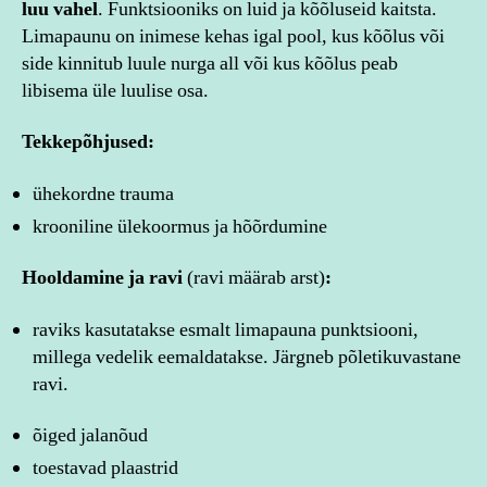
luu vahel
. Funktsiooniks on luid ja kõõluseid kaitsta.
Limapaunu on inimese kehas igal pool, kus kõõlus või
side kinnitub luule nurga all või kus kõõlus peab
libisema üle luulise osa.
Tekkepõhjused:
ühekordne trauma
krooniline ülekoormus ja hõõrdumine
Hooldamine ja ravi
(ravi määrab arst)
:
raviks kasutatakse esmalt limapauna punktsiooni,
millega vedelik eemaldatakse. Järgneb põletikuvastane
ravi.
õiged jalanõud
toestavad plaastrid