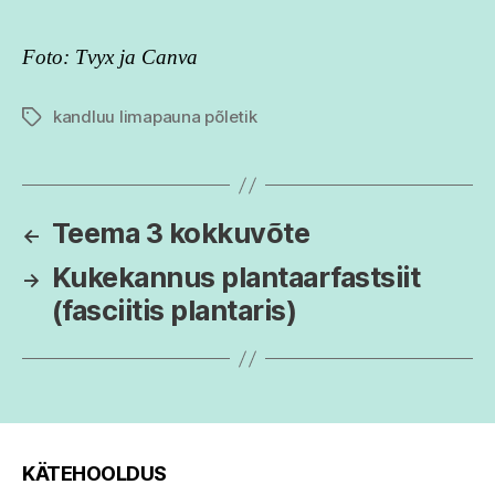
Foto: Tvyx ja Canva
kandluu limapauna põletik
Tags
Teema 3 kokkuvõte
←
Kukekannus plantaarfastsiit
→
(fasciitis plantaris)
KÄTEHOOLDUS