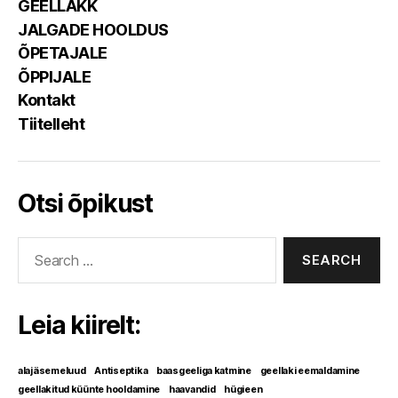
GEELLAKK
JALGADE HOOLDUS
ÕPETAJALE
ÕPPIJALE
Kontakt
Tiitelleht
Otsi õpikust
Search
for:
Leia kiirelt:
alajäsemeluud
Antiseptika
baasgeeliga katmine
geellaki eemaldamine
geellakitud küünte hooldamine
haavandid
hügieen