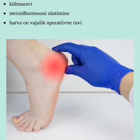
külmaravi
steroidhormooni süstimine
harva on vajalik operatiivne ravi