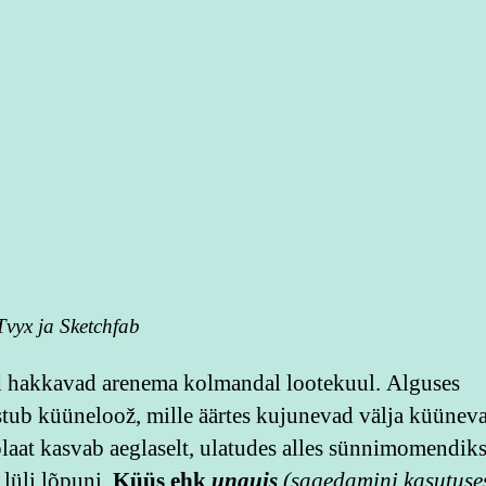
Tvyx ja Sketchfab
hakkavad arenema kolmandal lootekuul. Alguses
ub küüneloož, mille äärtes kujunevad välja küüneva
aat kasvab aeglaselt, ulatudes alles sünnimomendik
 lüli lõpuni.
Küüs ehk
unguis
(sagedamini kasutuses