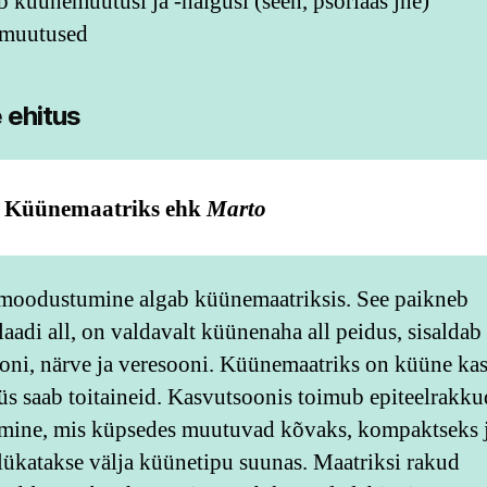
b küünemuutusi ja -haigusi (seen, psoriaas jne)
imuutused
 ehitus
Küünemaatriks ehk
Marto
oodustumine algab küünemaatriksis. See paikneb
aadi all, on valdavalt küünenaha all peidus, sisaldab
oni, närve ja veresooni. Küünemaatriks on küüne kas
üs saab toitaineid. Kasvutsoonis toimub epiteelrakku
mine, mis küpsedes muutuvad kõvaks, kompaktseks 
lükatakse välja küünetipu suunas. Maatriksi rakud