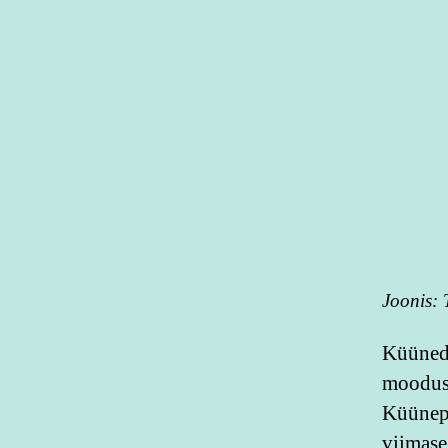
Joonis: 
Küüned 
moodust
Küünepl
viimase