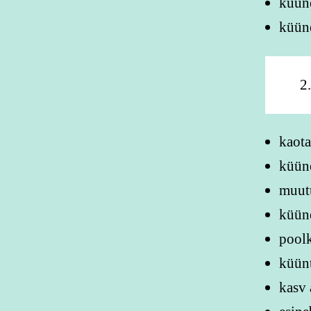
küüne
küüne
2
kaota
küün
muut
küüne
pool
küünt
kasv 