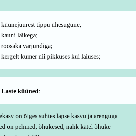
küünejuurest tippu ühesugune;
kauni läikega;
roosaka varjundiga;
kergelt kumer nii pikkuses kui laiuses;
Laste küüned
:
kasv on õiges suhtes lapse kasvu ja arenguga
ed on pehmed, õhukesed, nahk kätel õhuke