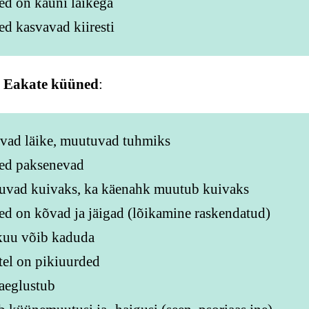
d on kauni läikega
d kasvavad kiiresti
.
Eakate küüned
:
vad läike, muutuvad tuhmiks
ed paksenevad
uvad kuivaks, ka käenahk muutub kuivaks
d on kõvad ja jäigad (lõikamine raskendatud)
kuu võib kaduda
el on pikiuurded
aeglustub