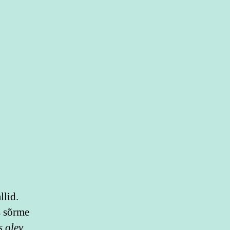
llid.
s sõrme
 olev