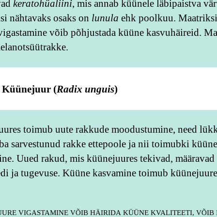
vad
keratohüaliini
, mis annab küünele läbipaistva vä
si nähtavaks osaks on
lunula
ehk poolkuu. Maatriksi
igastamine võib põhjustada küüne kasvuhäireid. Maa
melanotsüütrakke.
Küünejuur (
Radix unguis
)
uures toimub uute rakkude moodustumine, need lük
ba sarvestunud rakke ettepoole ja nii toimubki küün
ne. Uued rakud, mis küünejuures tekivad, määravad
edi ja tugevuse. Küüne kasvamine toimub küünejuure
URE VIGASTAMINE VÕIB HÄIRIDA KÜÜNE KVALITEETI, VÕIB