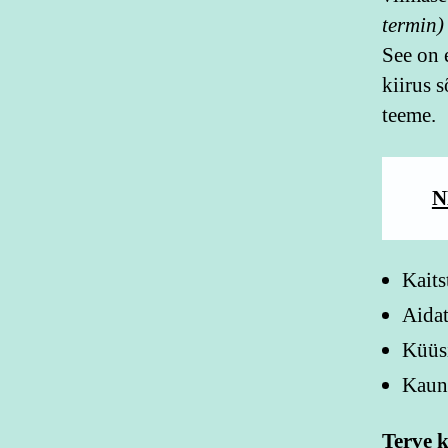
termin)
See on e
kiirus s
teeme.
N
Kaits
Aidat
Küüsi
Kauni
Terve 