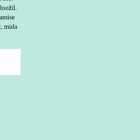
loožil.
vamise
t, mida