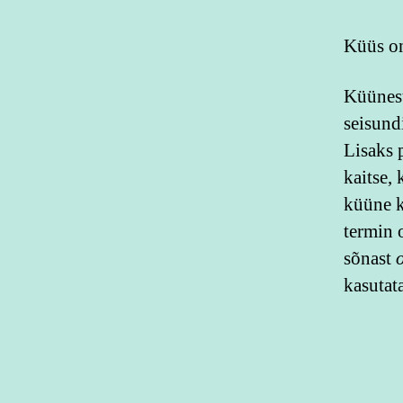
Küüs on
Küünest
seisund
Lisaks 
kaitse,
küüne k
termin
sõnast
kasutat