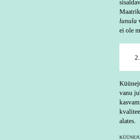
sisalda
Maatrik
lunula
v
ei ole 
Küünej
vanu ju
kasvami
kvalite
alates.
KÜÜNEJU