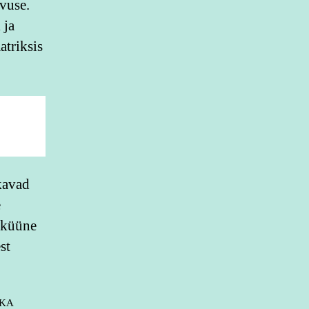
rvuse.
 ja
triksis
kavad
e
 küüne
st
 KA