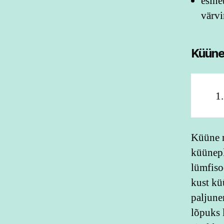
esine
värv
Küüne
Küüne m
küünepl
lümfiso
kust kü
paljune
lõpuks 