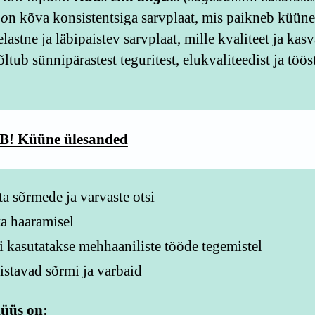
 o
n kõva konsistentsiga sarvplaat, mis paikneb küüne
lastne ja läbipaistev sarvplaat, mille kvaliteet ja kas
õltub sünnipärastest teguritest, elukvaliteedist ja töös
B! Küüne ülesanded
ta sõrmede ja varvaste otsi
a haaramisel
 kasutatakse mehhaaniliste tööde tegemistel
stavad sõrmi ja varbaid
küüs on: