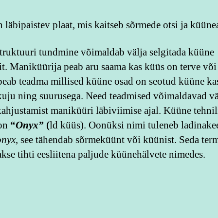
 läbipaistev plaat, mis kaitseb sõrmede otsi ja küüne
ruktuuri tundmine võimaldab välja selgitada küüne
it. Maniküürija peab aru saama kas küüs on terve või 
peab teadma millised küüne osad on seotud küüne ka
 kuju ning suurusega. Need teadmised võimaldavad vä
ahjustamist maniküüri läbiviimise ajal. Küüne tehnil
 on
“
Onyx”
(
ld küüs). Oonüksi nimi tuleneb ladinakee
onyx
, see tähendab sõrmeküünt või küünist. Seda term
akse tihti eesliitena paljude küünehälvete nimedes.