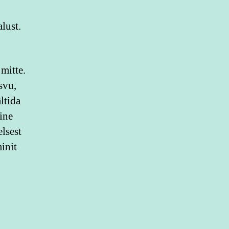
alust.
mitte.
svu,
ltida
ine
lsest
init