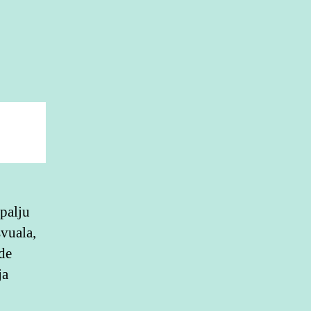
 palju
vuala,
de
ja