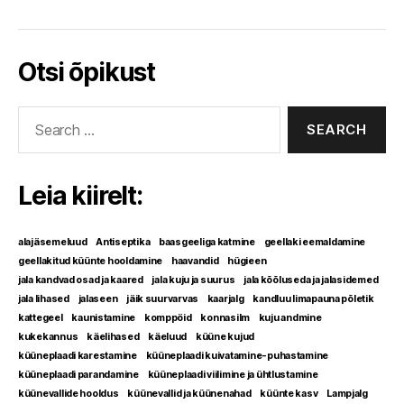
Otsi õpikust
Search
for:
Leia kiirelt:
alajäsemeluud
Antiseptika
baasgeeliga katmine
geellaki eemaldamine
geellakitud küünte hooldamine
haavandid
hügieen
jala kandvad osad ja kaared
jala kuju ja suurus
jala kõõluseda ja jalasidemed
jala lihased
jalaseen
jäik suurvarvas
kaarjalg
kandluu limapauna põletik
kattegeel
kaunistamine
komppöid
konnasilm
kuju andmine
kukekannus
käelihased
käeluud
küüne kujud
küüneplaadi karestamine
küüneplaadi kuivatamine-puhastamine
küüneplaadi parandamine
küüneplaadi viilimine ja ühtlustamine
küünevallide hooldus
küünevallid ja küünenahad
küünte kasv
Lampjalg